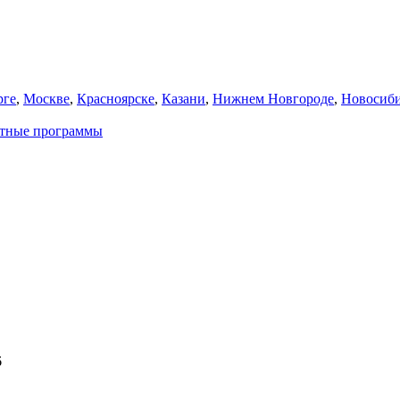
рге
,
Москве
,
Красноярске
,
Казани
,
Нижнем Новгороде
,
Новосиби
атные программы
6