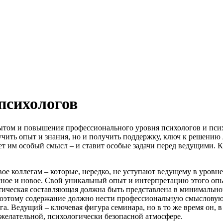
психологов
том и повышения профессионального уровня психологов и психо
учить опыт и знания, но и получить поддержку, ключ к решению
ет им особый смысл – и ставит особые задачи перед ведущими. 
ое коллегам – которые, нередко, не уступают ведущему в уровн
сное и новое. Свой уникальный опыт и интерпретацию этого опы
етическая составляющая должна быть представлена в минимально
и поэтому содержание должно нести профессиональную смысловую
га. Ведущий – ключевая фигура семинара, но в то же время он, 
ожелательной, психологически безопасной атмосфере.