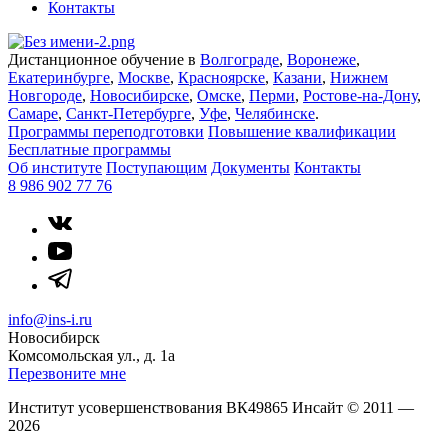
Контакты
Дистанционное обучение в
Волгограде
,
Воронеже
,
Екатеринбурге
,
Москве
,
Красноярске
,
Казани
,
Нижнем
Новгороде
,
Новосибирске
,
Омске
,
Перми
,
Ростове-на-Дону
,
Самаре
,
Санкт-Петербурге
,
Уфе
,
Челябинске
.
Программы переподготовки
Повышение квалификации
Бесплатные программы
Об институте
Поступающим
Документы
Контакты
8 986 902 77 76
info@ins-i.ru
Новосибирск
Комсомольская ул., д. 1а
Перезвоните мне
Институт усовершенствования ВК49865 Инсайт
©
2011 —
2026