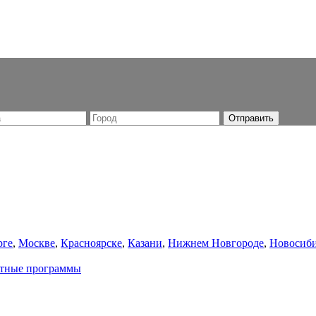
рге
,
Москве
,
Красноярске
,
Казани
,
Нижнем Новгороде
,
Новосиби
атные программы