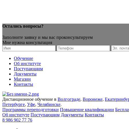
Остались вопросы?
Заполните заявку и мы вас проконсультируем
Мне нужна консультация
Обучение
Об институте
Поступающим
Документы
Магазин
Контакты
Дистанционное обучение в
Волгограде
,
Воронеже
,
Екатеринбу
Петербурге
,
Уфе
,
Челябинске
.
Программы переподготовки
Повышение квалификации
Беспл
Об институте
Поступающим
Документы
Контакты
8 986 902 77 76