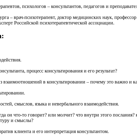
рапевтов, психологов – консультантов, педагогов и преподавате
га – врач-психотерапевт, доктор медицинских наук, профессо
ксперт Российской психотерапевтической ассоциации.
а:
одействия.
нсультанта, процесс консультирования и его результат?
з взаимоотношений в консультировании – почему это важно и ка
ьтировании.
ностей, смыслов, языка и невербального взаимодействия.
гда он что-то говорит? или молчит? что внутри этого послания? 
ктуру и смыслы?
рратив клиента и его интерпретация консультантом.