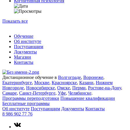
Когнитивная психология
Показать все
Обучение
Об институте
Поступающим
Документы
Магазин
Контакты
Дистанционное обучение в
Волгограде
,
Воронеже
,
Екатеринбурге
,
Москве
,
Красноярске
,
Казани
,
Нижнем
Новгороде
,
Новосибирске
,
Омске
,
Перми
,
Ростове-на-Дону
,
Самаре
,
Санкт-Петербурге
,
Уфе
,
Челябинске
.
Программы переподготовки
Повышение квалификации
Бесплатные программы
Об институте
Поступающим
Документы
Контакты
8 986 902 77 76